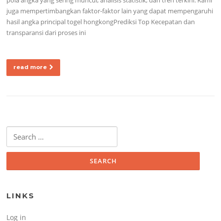
juga mempertimbangkan faktor-faktor lain yang dapat mempengaruhi
hasil angka principal togel hongkongPrediksi Top Kecepatan dan
transparansi dari proses ini
read more
Search for:
LINKS
Log in