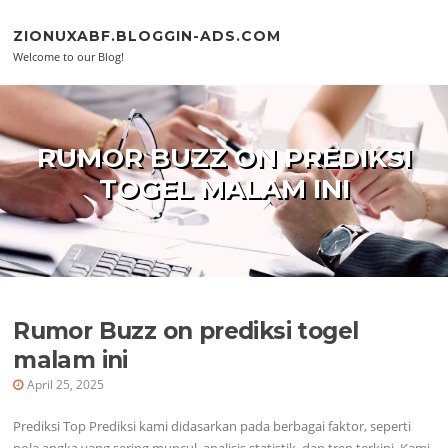
Skip to content
ZIONUXABF.BLOGGIN-ADS.COM
Welcome to our Blog!
RUMOR BUZZ ON PREDIKSI
TOGEL MALAM INI
Rumor Buzz on prediksi togel
malam ini
April 25, 2025
Prediksi Top Prediksi kami didasarkan pada berbagai faktor, seperti
pola angka yang sering muncul, analisis statistik, dan tren terkini. Kami